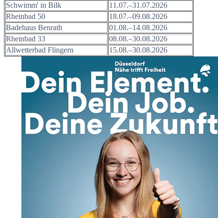
Schwimm' in Bilk
11.07.–31.07.2026
Rheinbad 50
18.07.–09.08.2026
Badehaus Benrath
01.08.–14.08.2026
Rheinbad 33
08.08.–30.08.2026
Allwetterbad Flingern
15.08.–30.08.2026